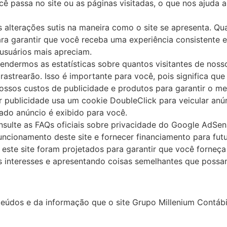
ê passa no site ou as páginas visitadas, o que nos ajud
 alterações sutis na maneira como o site se apresenta. Q
ra garantir que você receba uma experiência consistente en
usuários mais apreciam.
ndermos as estatísticas sobre quantos visitantes de noss
rastrearão. Isso é importante para você, pois significa q
ssos custos de publicidade e produtos para garantir o mel
 publicidade usa um cookie DoubleClick para veicular anú
ado anúncio é exibido para você.
sulte as FAQs oficiais sobre privacidade do Google AdSen
uncionamento deste site e fornecer financiamento para fut
 este site foram projetados para garantir que você forneça
 interesses e apresentando coisas semelhantes que possam
údos e da informação que o site Grupo Millenium Contábi